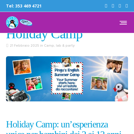
Tel:
353 469 4721
CAMP, LAB & PARTY
Holiday Camp
21 Febbraio 2025
in
Camp, lab & party
Holiday Camp: un’esperienza