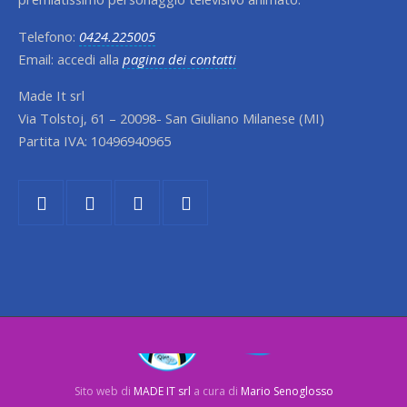
Telefono:
0424.225005
Email: accedi alla
pagina dei contatti
Made It srl
Via Tolstoj, 61 – 20098- San Giuliano Milanese (MI)
Partita IVA: 10496940965
Sito web di
MADE IT srl
a cura di
Mario Senoglosso