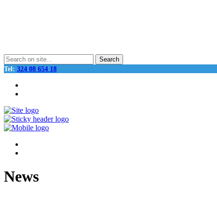
Tel:
324 08 654 18
HOME
CHI SIAMO
BLOG
CONTATTI
News