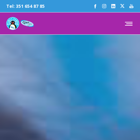
Tel:
351 654 87 85