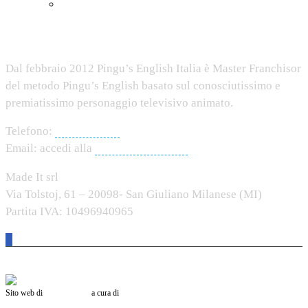
GDPR
Pingu’s English Italia
Dal febbraio 2012 Pingu’s English Italia è Master Franchisor
del metodo Pingu’s English basato sul conosciutissimo e
premiatissimo personaggio televisivo animato.
Telefono:
0424.225005
Email: accedi alla
pagina dei contatti
Made It srl
Via Tolstoj, 61 – 20098- San Giuliano Milanese (MI)
Partita IVA: 10496940965
Sito web di
MADE IT srl
a cura di
Mario Senoglosso