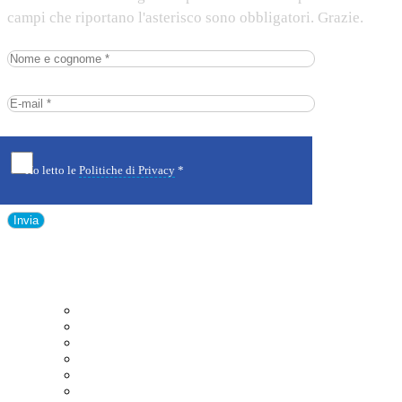
campi che riportano l'asterisco sono obbligatori. Grazie.
Ho letto le
Politiche di Privacy
*
Quick links
Home
Chi siamo
Ludoteca
Blog
Contatti
Informativa Cookie