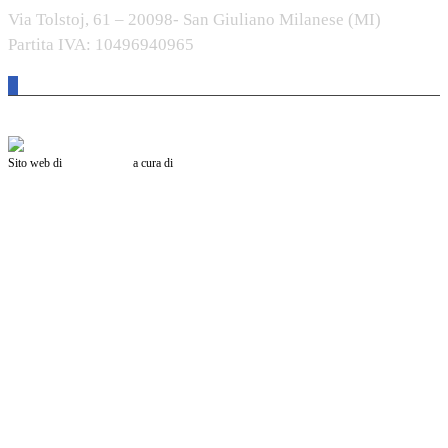
Via Tolstoj, 61 – 20098- San Giuliano Milanese (MI)
Partita IVA: 10496940965
Sito web di
MADE IT srl
a cura di
Mario Senoglosso