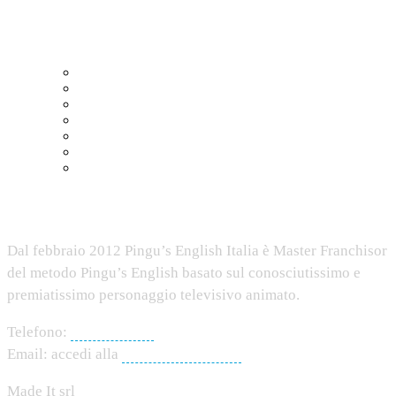
Quick links
Home
Learning Centre
Kindergarten
Blog
Contatti
Informativa Cookie
GDPR
Pingu’s English Italia
Dal febbraio 2012 Pingu’s English Italia è Master Franchisor
del metodo Pingu’s English basato sul conosciutissimo e
premiatissimo personaggio televisivo animato.
Telefono:
0424.225005
Email: accedi alla
pagina dei contatti
Made It srl