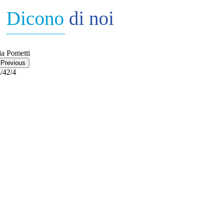
Dicono
di noi
Previous
/4
3/4