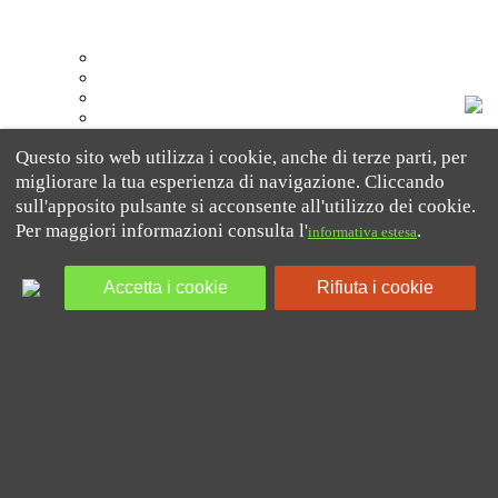
Quick links
Home
Learning Centre
Kindergarten
Blog
Contatti
Questo sito web utilizza i cookie, anche di terze parti, per
Informativa Cookie
GDPR
migliorare la tua esperienza di navigazione. Cliccando
sull'apposito pulsante si acconsente all'utilizzo dei cookie.
Pingu’s English Italia
Per maggiori informazioni consulta l'
.
informativa estesa
Dal febbraio 2012 Pingu’s English Italia è Master Franchisor
Accetta i cookie
Rifiuta i cookie
del metodo Pingu’s English basato sul conosciutissimo e
premiatissimo personaggio televisivo animato.
Telefono:
0424.225005
Email: accedi alla
pagina dei contatti
Made It srl
Via Tolstoj, 61 – 20098- San Giuliano Milanese (MI)