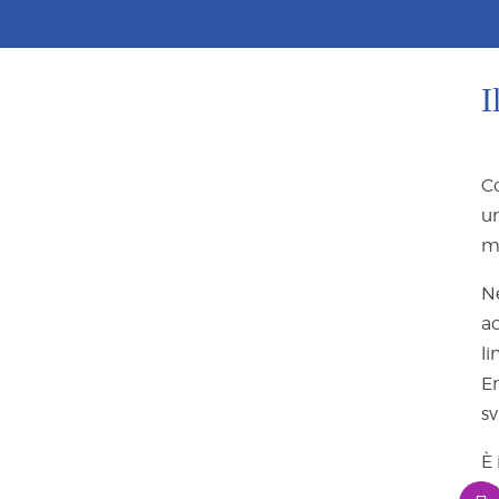
I
C
un
m
N
ac
li
En
sv
È 
10