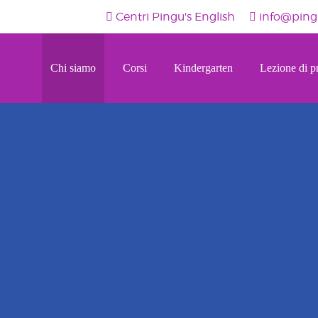
Centri Pingu's English
info@pingu
Chi siamo
Corsi
Kindergarten
Lezione di p