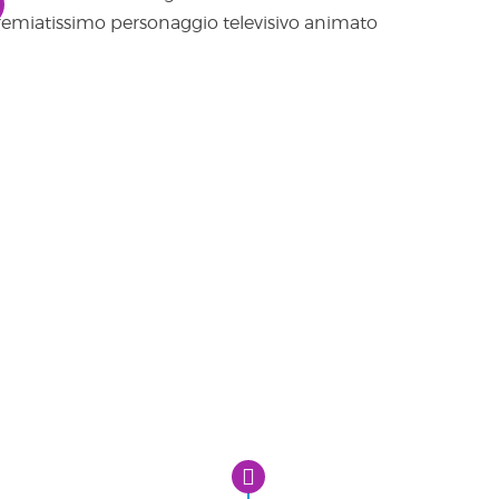
remiatissimo personaggio televisivo animato
2016
2019
60 sedi in Italia
2019
ional
o Milanese