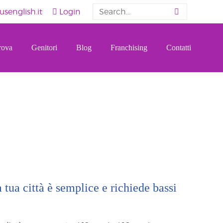
senglish.it
Login
rova
Genitori
Blog
Franchising
Contatti
a tua città è semplice e richiede bassi