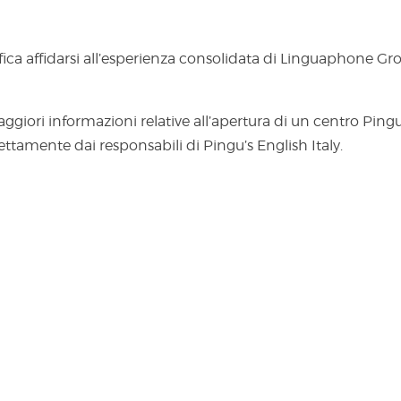
nifica affidarsi all’esperienza consolidata di Linguaphone Gr
ggiori informazioni relative all’apertura di un centro Pingu’
ttamente dai responsabili di Pingu’s English Italy.
Link veloci
R
Pingu’s English Italy
c
Corsi di inglese per bambini e ragazzi
Lezione di prova gratuita
Franchising