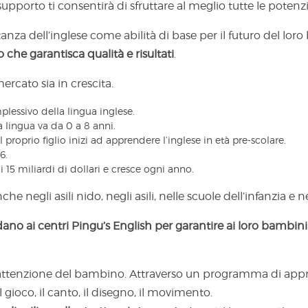
supporto ti consentirà di sfruttare al meglio tutte le potenz
anza dell’inglese come abilità di base per il futuro del lor
 che garantisca qualità e risultati
.
rcato sia in crescita.
essivo della lingua inglese.
lingua va da 0 a 8 anni.
l proprio figlio inizi ad apprendere l’inglese in età pre-scolare.
6.
 15 miliardi di dollari e cresce ogni anno.
e negli asili nido, negli asili, nelle scuole dell’infanzia e n
dano ai centri Pingu’s English per garantire ai loro bambini
attenzione del bambino. Attraverso un programma di appre
 gioco, il canto, il disegno, il movimento.