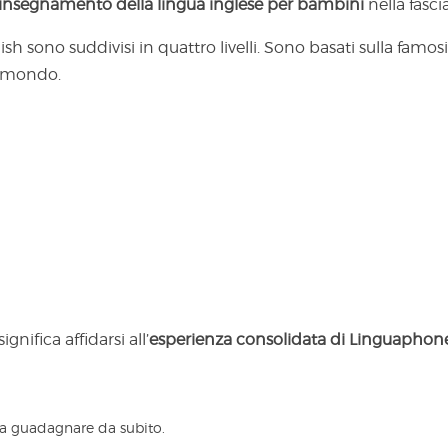
insegnamento della lingua inglese per bambini
nella fasci
glish sono suddivisi in quattro livelli. Sono basati sulla fam
il mondo.
gnifica affidarsi all’
esperienza consolidata di Linguaphone 
 a guadagnare da subito.