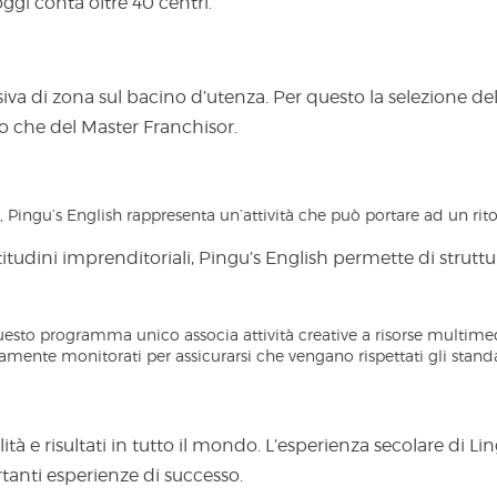
oggi conta oltre 40 centri.
clusiva di zona sul bacino d’utenza. Per questo la selezione de
ato che del Master Franchisor.
 Pingu’s English rappresenta un’attività che può portare ad un rito
titudini imprenditoriali, Pingu’s English permette di strut
uesto programma unico associa attività creative a risorse multimedi
uamente monitorati per assicurarsi che vengano rispettati gli stand
tà e risultati in tutto il mondo. L’esperienza secolare di L
ortanti esperienze di successo.