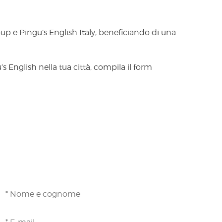
oup e Pingu’s English Italy, beneficiando di una
s English nella tua città, compila il form
Newsletter
imani aggiornato sulle novità Pingu's English: per iscriverti
ompila il form
.