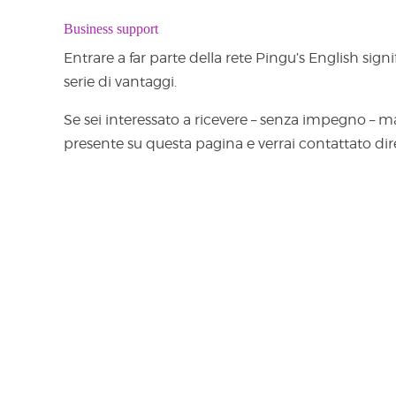
Business support
Entrare a far parte della rete Pingu’s English sig
serie di vantaggi.
Se sei interessato a ricevere – senza impegno – ma
presente su questa pagina e verrai contattato dire
Contattaci
Telefono sede amministrativa
0424.225005
Seguici sui social