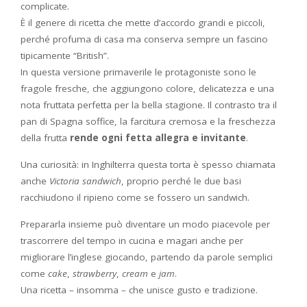
complicate.
È il genere di ricetta che mette d’accordo grandi e piccoli,
perché profuma di casa ma conserva sempre un fascino
tipicamente “British”.
In questa versione primaverile le protagoniste sono le
fragole fresche, che aggiungono colore, delicatezza e una
nota fruttata perfetta per la bella stagione. Il contrasto tra il
pan di Spagna soffice, la farcitura cremosa e la freschezza
della frutta
rende ogni fetta allegra e invitante
.
Una curiosità: in Inghilterra questa torta è spesso chiamata
anche
Victoria sandwich
, proprio perché le due basi
racchiudono il ripieno come se fossero un sandwich.
Prepararla insieme può diventare un modo piacevole per
trascorrere del tempo in cucina e magari anche per
migliorare l’inglese giocando, partendo da parole semplici
come
cake
,
strawberry
,
cream
e
jam
.
Una ricetta – insomma – che unisce gusto e tradizione.