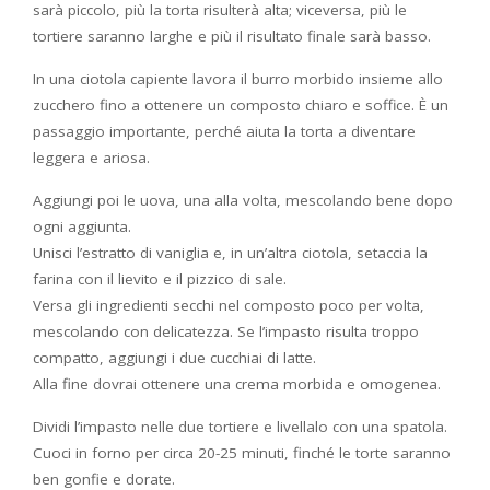
sarà piccolo, più la torta risulterà alta; viceversa, più le
tortiere saranno larghe e più il risultato finale sarà basso.
In una ciotola capiente lavora il burro morbido insieme allo
zucchero fino a ottenere un composto chiaro e soffice. È un
passaggio importante, perché aiuta la torta a diventare
leggera e ariosa.
Aggiungi poi le uova, una alla volta, mescolando bene dopo
ogni aggiunta.
Unisci l’estratto di vaniglia e, in un’altra ciotola, setaccia la
farina con il lievito e il pizzico di sale.
Versa gli ingredienti secchi nel composto poco per volta,
mescolando con delicatezza. Se l’impasto risulta troppo
compatto, aggiungi i due cucchiai di latte.
Alla fine dovrai ottenere una crema morbida e omogenea.
Dividi l’impasto nelle due tortiere e livellalo con una spatola.
Cuoci in forno per circa 20-25 minuti, finché le torte saranno
ben gonfie e dorate.