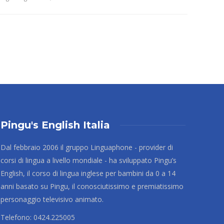
Pingu's English Italia
Dal febbraio 2006 il gruppo Linguaphone - provider di
corsi di lingua a livello mondiale - ha sviluppato Pingu’s
English, il corso di lingua inglese per bambini da 0 a 14
anni basato su Pingu, il conosciutissimo e premiatissimo
personaggio televisivo animato.
Telefono: 0424.225005