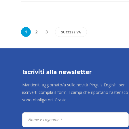
1
2
3
SUCCESSIVA
Iscriviti alla newsletter
Mantieniti aggiornato/a sulle novità Pingu's English: per
iscriverti compila il form. I campi che riportano l'asterisco
sono obbligatori. Grazie.