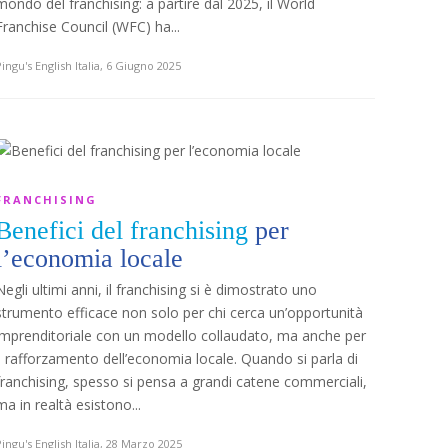
mondo del franchising: a partire dal 2025, il World
Franchise Council (WFC) ha...
ingu's English Italia
,
6 Giugno 2025
FRANCHISING
Benefici del franchising
per
l’economia locale
Negli ultimi anni, il franchising si è dimostrato uno
strumento efficace non solo per chi cerca un’opportunità
imprenditoriale con un modello collaudato, ma anche per
il rafforzamento dell’economia locale. Quando si parla di
franchising, spesso si pensa a grandi catene commerciali,
ma in realtà esistono...
ingu's English Italia
,
28 Marzo 2025