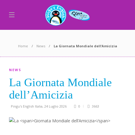
Home
News
La
Giornata Mondiale dell’Amicizia
NEWS
La
Giornata Mondiale
dell’Amicizia
Pingu's English Italia
,
24 Luglio 2026
0
3663