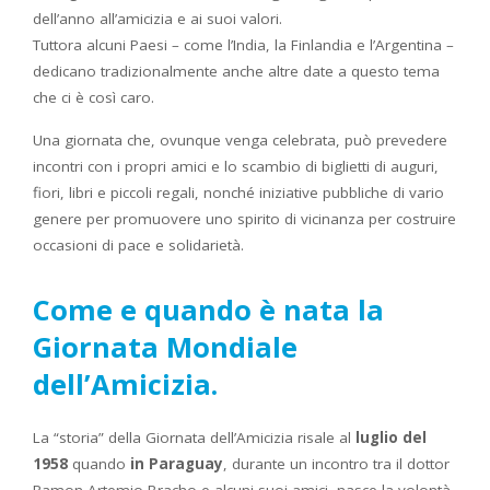
dell’anno all’amicizia e ai suoi valori.
Tuttora alcuni Paesi – come l’India, la Finlandia e l’Argentina –
dedicano tradizionalmente anche altre date a questo tema
che ci è così caro.
Una giornata che, ovunque venga celebrata, può prevedere
incontri con i propri amici e lo scambio di biglietti di auguri,
fiori, libri e piccoli regali, nonché iniziative pubbliche di vario
genere per promuovere uno spirito di vicinanza per costruire
occasioni di pace e solidarietà.
Come e quando è nata la
Giornata Mondiale
dell’Amicizia.
La “storia” della Giornata dell’Amicizia risale al
luglio del
1958
quando
in Paraguay
, durante un incontro tra il dottor
Ramon Artemio Bracho e alcuni suoi amici, nasce la volontà