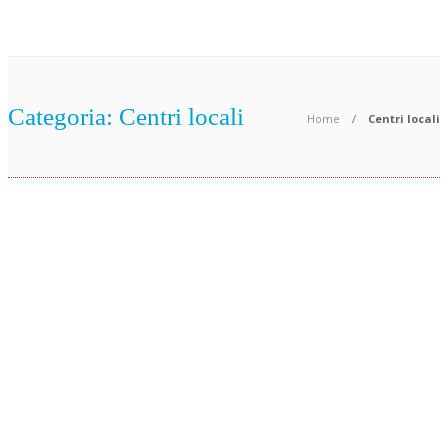
Contatti
Categoria:
Centri locali
Home
Centri locali
CENTRI LOCALI
CENTRI LOCALI
La scuola
La scuola
Pingu’s
Pingu’s
CENTRI LOCALI
English
English di
Il Pingu’s
Roma
Voghera
English
Montagnol