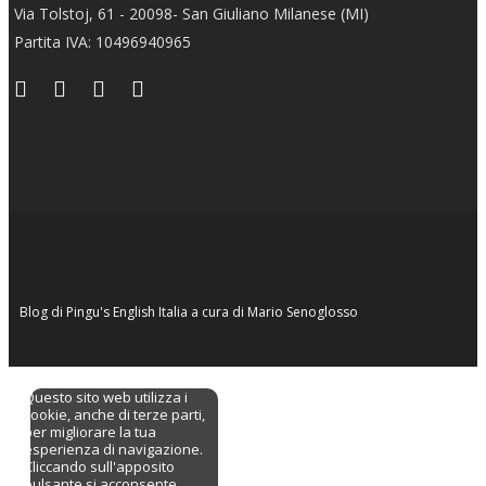
Via Tolstoj, 61 - 20098- San Giuliano Milanese (MI)
Partita IVA: 10496940965
Blog di
Pingu's English Italia
a cura di
Mario Senoglosso
Questo sito web utilizza i
cookie, anche di terze parti,
per migliorare la tua
esperienza di navigazione.
Cliccando sull'apposito
pulsante
si acconsente