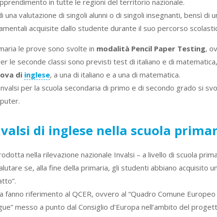
prendimento in tutte le regioni del territorio nazionale.
di una valutazione di singoli alunni o di singoli insegnanti, bensì d
entali acquisite dallo studente durante il suo percorso scolasti
rimaria le prove sono svolte in
modalità Pencil Paper Testing
, o
Per le seconde classi sono previsti test di italiano e di matematica
ova di
inglese
, a una di italiano e a una di matematica.
Invalsi per la scuola secondaria di primo e di secondo grado si s
mputer.
valsi di inglese nella scuola primar
odotta nella rilevazione nazionale Invalsi – a livello di scuola prima
utare se, alla fine della primaria, gli studenti abbiano acquisito u
atto”.
nza fanno riferimento al QCER, ovvero al “Quadro Comune Europeo 
gue” messo a punto dal Consiglio d’Europa nell’ambito del proget