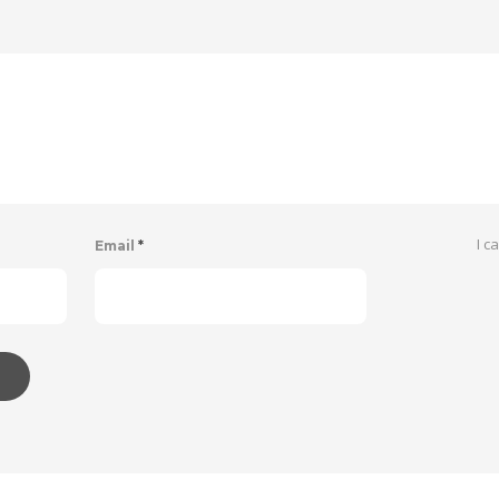
I c
Email
*