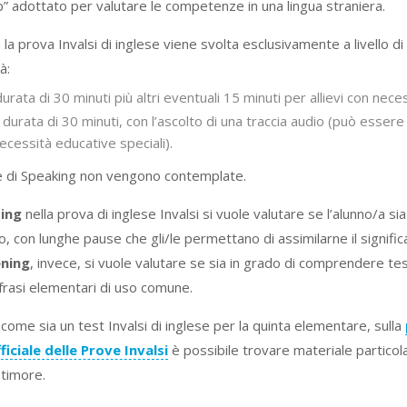
” adottato per valutare le competenze in una lingua straniera.
 la prova Invalsi di inglese viene svolta esclusivamente a livello di
à:
urata di 30 minuti più altri eventuali 15 minuti per allievi con nece
 durata di 30 minuti, con l’ascolto di una traccia audio (può essere
necessità educative speciali).
g e di Speaking non vengono contemplate.
ing
nella prova di inglese Invalsi si vuole valutare se l’alunno/a si
o, con lunghe pause che gli/le permettano di assimilarne il signific
ening
, invece, si vuole valutare se sia in grado di comprendere tes
frasi elementari di uso comune.
come sia un test Invalsi di inglese per la quinta elementare, sulla
ficiale delle Prove Invalsi
è possibile trovare materiale particol
timore.