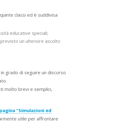
 quinte classi ed è suddivisa
ssità educative speciali;
 previsto un ulteriore ascolto
a in grado di seguire un discorso
ato.
ti molto brevi e semplici,
pagina “Simulazioni ed
armente utile per affrontare