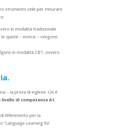
i uno strumento utile per misurare
co.
vvero in modalità tradizionale
, le quinte – invece – vengono
volgono in modalità CBT, ovvero
ia.
ria – la prova di inglese. Ciò è
n
livello di competenza A1
,
di Riferimento per la
to “Language Learning for