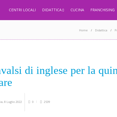
CENTRI LOCALI
DIDATTICA
CUCINA
FRANCHISING
Home
Didattica
P
valsi di inglese
per la qui
are
lia
,
8 Luglio 2022
0
2539