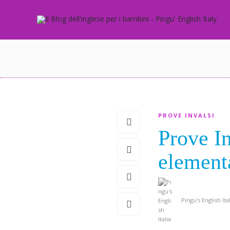
PROVE INVALSI
Prove In
element
Pingu's English Ita