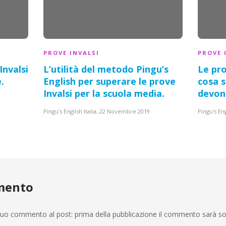
PROVE INVALSI
PROVE 
Invalsi
L’utilità del metodo Pingu’s
Le pro
e
.
English per
superare le prove
cosa 
Invalsi per la scuola media
.
devon
Pingu's English Italia
,
22 Novembre 2019
Pingu's Eng
mento
n tuo commento al post: prima della pubblicazione il commento sarà s