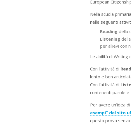
European Citizenship
Nella scuola primaria
nelle seguenti attivit
Reading
della d
Listening
della
per allievi con 
Le abilità di Writin
Con l’attività di
Read
lento e ben articolat
Con l’attività di
List
contenenti parole e 
Per avere un’idea di 
esempi” del sito uf
questa prova senza 