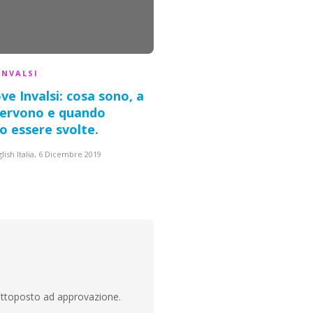
INVALSI
DIDATTICA
ve Invalsi
: cosa sono, a
L’importanza
servono e quando
dell’insegnamento del
o essere svolte.
ai
bambini della scuol
elementare
lish Italia
,
6 Dicembre 2019
Pingu's English Italia
,
11 Ottobre 2019
ottoposto ad approvazione.